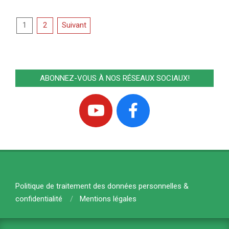
Pagination
1
2
Suivant
des
publications
ABONNEZ-VOUS À NOS RÉSEAUX SOCIAUX!
Politique de traitement des données personnelles &
confidentialité
Mentions légales