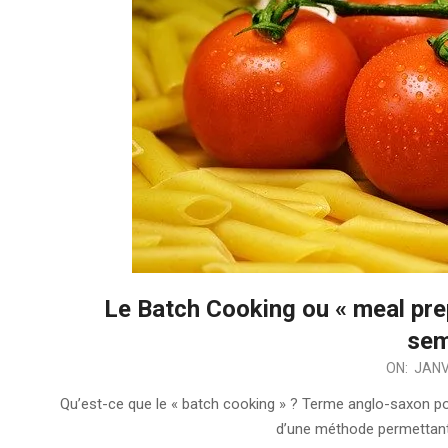
Le Batch Cooking ou « meal pre
sem
2020-
ON:
JANV
01-
Qu’est-ce que le « batch cooking » ? Terme anglo-saxon pouvan
03
d’une méthode permettant