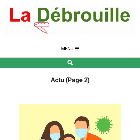
Skip
to
content
LA
DÉBROUILLE
Primary
MENU
Navigation
Search
Menu
Actu
(Page 2)