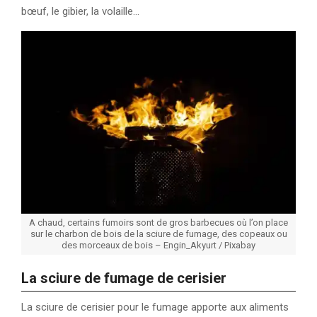
bœuf, le gibier, la volaille…
A chaud, certains fumoirs sont de gros barbecues où l’on place
sur le charbon de bois de la sciure de fumage, des copeaux ou
des morceaux de bois – Engin_Akyurt / Pixabay
La sciure de fumage de cerisier
La sciure de cerisier pour le fumage apporte aux aliments