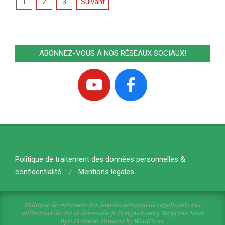
Pagination
1
2
3
Suivant
des
publications
ABONNEZ-VOUS À NOS RÉSEAUX SOCIAUX!
Politique de traitement des données personnelles &
confidentialité
Mentions légales
Politique de traitement des données personnelles applicable aux
utilisateurs du site la-debrouille.fr
Designed using
Magazine News
Byte Premium
. Powered by
WordPress
.