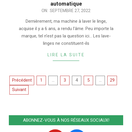
automatique
2022-
ON:
SEPTEMBRE 27, 2022
09-
Dernièrement, ma machine à laver le linge,
27
acquise il y a 6 ans, a rendu l’âme. Peu importe la
marque, tel n’est pas la question ici… Les lave-
linges ne constituent-ils
LIRE LA SUITE
Pagination
Précédent
1
…
3
4
5
…
29
des
Suivant
publications
ABONNEZ-VOUS À NOS RÉSEAUX SOCIAUX!