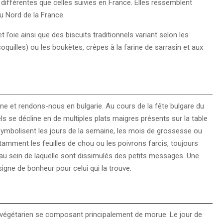
différentes que celles suivies en France. Elles ressemblent
u Nord de la France.
 l’oie ainsi que des biscuits traditionnels variant selon les
coquilles) ou les boukètes, crêpes à la farine de sarrasin et aux
nne et rendons-nous en bulgarie. Au cours de la fête bulgare du
ls se décline en de multiples plats maigres présents sur la table
symbolisent les jours de la semaine, les mois de grossesse ou
amment les feuilles de chou ou les poivrons farcis, toujours
au sein de laquelle sont dissimulés des petits messages. Une
igne de bonheur pour celui qui la trouve.
nu végétarien se composant principalement de morue. Le jour de