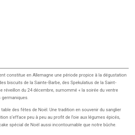
Avent constitue en Allemagne une période propice à la dégustation
s biscuits de la Sainte-Barbe, des Spekulatius de la Saint-
 Le réveillon du 24 décembre, surnommé « la soirée du ventre
s germaniques.
 table des fêtes de Noël. Une tradition en souvenir du sanglier
dition s’efface peu à peu au profit de l’oie aux légumes épicés,
’un cake spécial de Noël aussi incontournable que notre bûche.