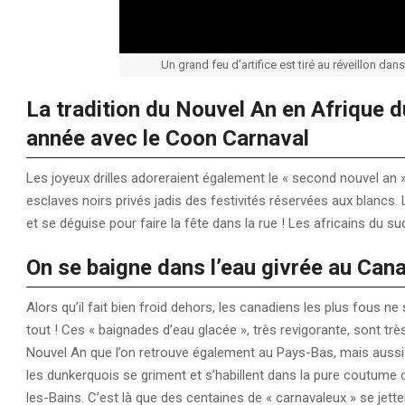
Un grand feu d’artifice est tiré au réveillon da
La tradition du Nouvel An en Afrique d
année avec le Coon Carnaval
Les joyeux drilles adoreraient également le « second nouvel an 
esclaves noirs privés jadis des festivités réservées aux blancs.
et se déguise pour faire la fête dans la rue ! Les africains du s
On se baigne dans l’eau givrée au Can
Alors qu’il fait bien froid dehors, les canadiens les plus fous n
tout ! Ces « baignades d’eau glacée », très revigorante, sont tr
Nouvel An que l’on retrouve également au Pays-Bas, mais aussi da
les dunkerquois se griment et s’habillent dans la pure coutume 
les-Bains. C’est là que des centaines de « carnavaleux » se jette