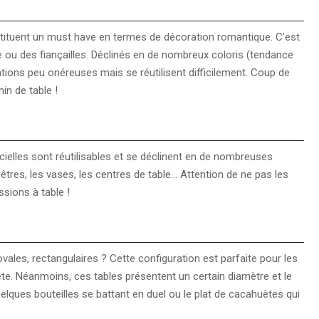
nstituent un must have en termes de décoration romantique. C’est
 ou des fiançailles. Déclinés en de nombreux coloris (tendance
ations peu onéreuses mais se réutilisent difficilement. Coup de
in de table !
icielles sont réutilisables et se déclinent en de nombreuses
pêtres, les vases, les centres de table… Attention de ne pas les
sions à table !
ales, rectangulaires ? Cette configuration est parfaite pour les
ête. Néanmoins, ces tables présentent un certain diamètre et le
uelques bouteilles se battant en duel ou le plat de cacahuètes qui