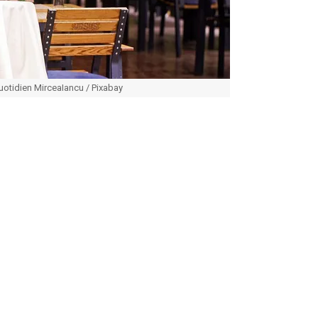
quotidien MirceaIancu / Pixabay