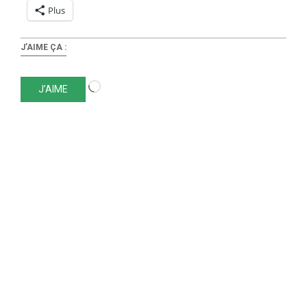
Plus
J’AIME ÇA :
Chargement…
J’AIME