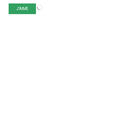
Chargement…
J’AIME