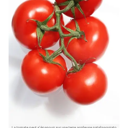
La tomate peut s’épanouir sur une terre argileuse nataliaaggiato