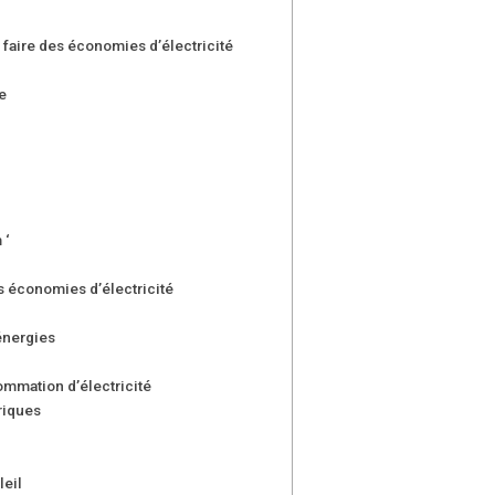
 faire des économies d’électricité
e
 ‘
es économies d’électricité
énergies
sommation d’électricité
riques
leil