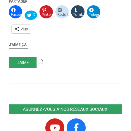
PARTAGER :
Facebook
X
Pinterest
Reddit
Tumblr
Telegram
Plus
J’AIME ÇA :
Chargement…
J’AIME
2022-
01-
06
ABONNEZ-VOUS À NOS RÉSEAUX SOCIAUX!